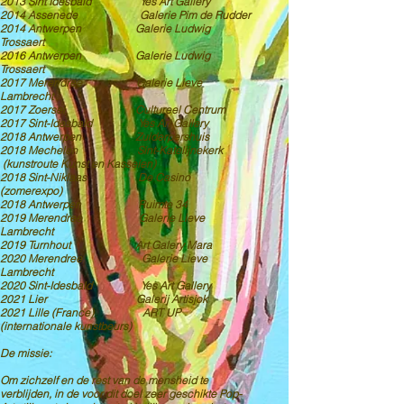
2013 Sint Idesbald Yes Art Gallery
2014 Assenede Galerie Pim de Rudder
2014 Antwerpen Galerie Ludwig
Trossaert
2016 Antwerpen Galerie Ludwig
Trossaert
2017 Merendree Galerie Lieve
Lambrecht
2017 Zoersel Cultureel Centrum
2017 Sint-Idesbald Yes Art Gallery
2018 Antwerpen Zuiderpershuis
2018 Mechelen Sint-Katelijnekerk
(kunstroute Kunst en Kasseien)
2018 Sint-Niklaas De Casino
(zomerexpo)
2018 Antwerpen Ruimte 34
2019 Merendree Galerie Lieve
Lambrecht
2019 Turnhout Art Galery Mara
2020 Merendree Galerie Lieve
Lambrecht
2020 Sint-Idesbald Yes Art Gallery
2021 Lier Galerij Artisjok
2021 Lille (France) ART UP
(internationale kunstbeurs)
De missie:
Om zichzelf en de rest van de mensheid te
verblijden, in de voor dit doel zeer geschikte Pop-