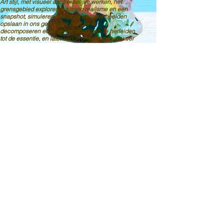
Art stijl, met visueel aantrekkelijke werken, het
grensgebied exploreren tussen realisme en een
snapshot, simuleren hoe onze hersens beelden
opslaan in ons geheugen door ze te
decomposeren en te vereenvoudigen, te herleiden
tot de essentie, en later vanuit ons geheugen weer
samen te stellen
tot
bevatbare beeldtaal.
Het beschilderde doek neemt in dit
onderzoeksproces de plaats in van het geheugen.
Het resultaat is een gestyleerde weergave van
hedendaagse voorwerpen, mensen, situaties,
gebeurtenissen, soms met commentaar op mens
en maatschappij, dmv een kwinkslag, een vette
knipoog... en af en toe met een vleug(je) erotiek.
HOME